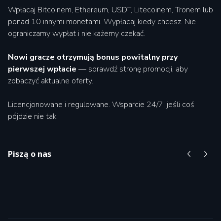
Wpłacaj Bitcoinem, Ethereum, USDT, Litecoinem, Tronem lub
ponad 10 innymi monetami. Wypłacaj kiedy chcesz. Nie
ograniczamy wypłat i nie każemy czekać.
Nowi gracze otrzymują bonus powitalny przy
pierwszej wpłacie
— sprawdź stronę promocji, aby
zobaczyć aktualne oferty.
Licencjonowane i regulowane. Wsparcie 24/7, jeśli coś
pójdzie nie tak.
Piszą o nas