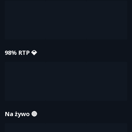
98% RTP 💎
Na żywo 🔴