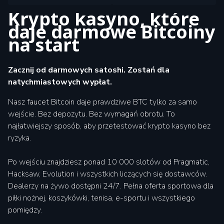
Krypto kasyno, które
daje darmowe Bitcoiny
na start
Zacznij od darmowych satoshi. Zostań dla
natychmiastowych wypłat.
Nasz faucet Bitcoin daje prawdziwe BTC tylko za samo
wejście. Bez depozytu. Bez wymagań obrotu. To
najłatwiejszy sposób, aby przetestować krypto kasyno bez
ryzyka.
Po wejściu znajdziesz ponad 10 000 slotów od Pragmatic,
Hacksaw, Evolution i wszystkich liczących się dostawców.
Dealerzy na żywo dostępni 24/7. Pełna oferta sportowa dla
piłki nożnej, koszykówki, tenisa, e-sportu i wszystkiego
pomiędzy.